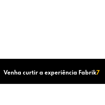
Venha curtir a experiência Fabrik
7
15 99102-8778
contato@fabrik7.com.br