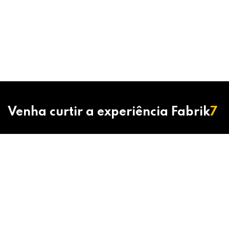
Venha curtir a experiência Fabrik
7
15 99102-8778
contato@fabrik7.com.br
Chope trincando, drinks com atitude, rango brabo e
uma carta de whisky top pra fechar a noite com chave
de ouro.
Fabrik
7
, aqui, seu rolê tem começo, meio… e um