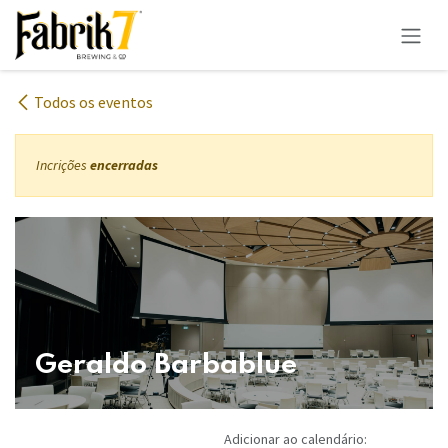
Pular para o conteúdo
Todos os eventos
Incrições
encerradas
Geraldo Barbablue
Adicionar ao calendário: