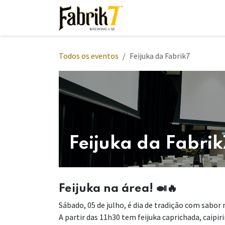
Pular para o conteúdo
Início
Eventos
Entre
Todos os eventos
Feijuka da Fabrik7
Feijuka da Fabrik
Feijuka na área! 🍛🔥
Sábado, 05 de julho, é dia de tradição com sabor 
A partir das 11h30 tem feijuka caprichada, caipir