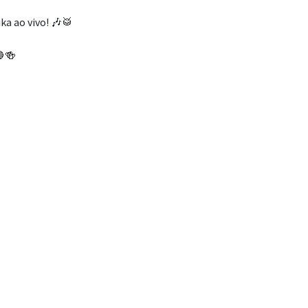
ka ao vivo! 🎶🥁
🍋🍻