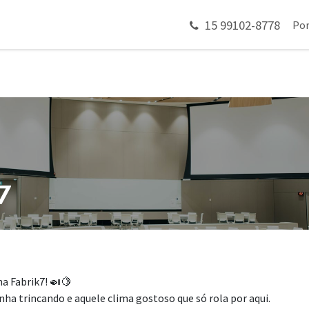
15 99102-8778
 em contato
Por
7
na Fabrik7! 🍛🍋
inha trincando e aquele clima gostoso que só rola por aqui.