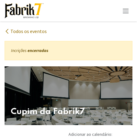
Pular para o conteúdo
Todos os eventos
Incrições
encerradas
Cupim da Fabrik7
Adicionar ao calendário: