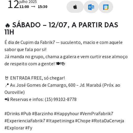
12
julho 2025
11:00
15:30
🔥 SÁBADO – 12/07, A PARTIR DAS
11H
É dia de Cupim da Fabrik7 — suculento, macio e com aquele
sabor que fala por si!
Já manda no grupo, chama a galera e vem curtir esse almoço
de respeito com a gente! 🍽️🍻
🤘 ENTRADA FREE, só chegar!
📍 Av. José Gomes de Camargo, 600 – Jd. Marabá (Próx. ao
Ouroville)
📲 Reservas e infos: (15) 99102-8778
#Drinks #Pub #Barzinho #Happyhour #VemPraFabrik7
#ExperienciaFabrik7 #Itapetininga #Chope #RotaDaCerveja
#Explorar #Fy