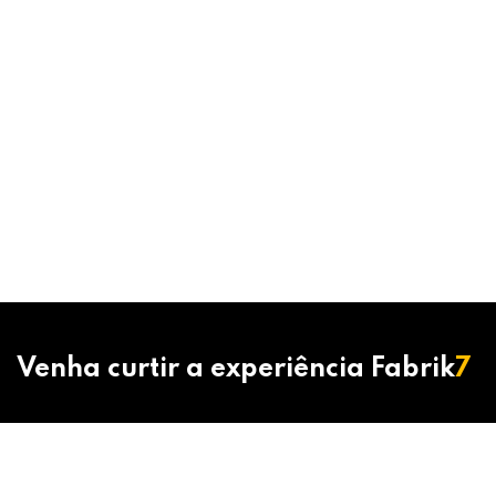
Venha curtir a experiência Fabrik
7
15 99102-8778
contato@fabrik7.com.br