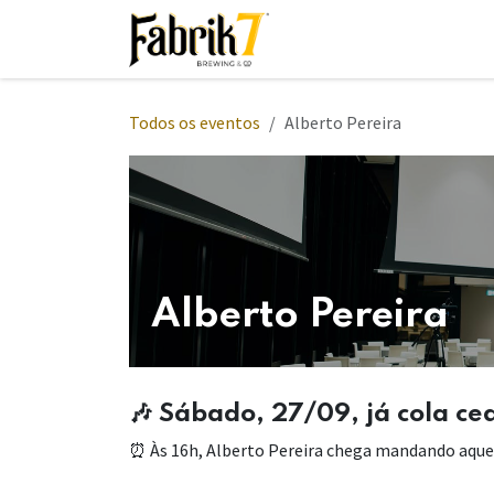
Pular para o conteúdo
Início
Eventos
Entre
Todos os eventos
Alberto Pereira
Alberto Pereira
🎶 Sábado, 27/09, já cola ce
⏰ Às 16h, Alberto Pereira chega mandando aquel