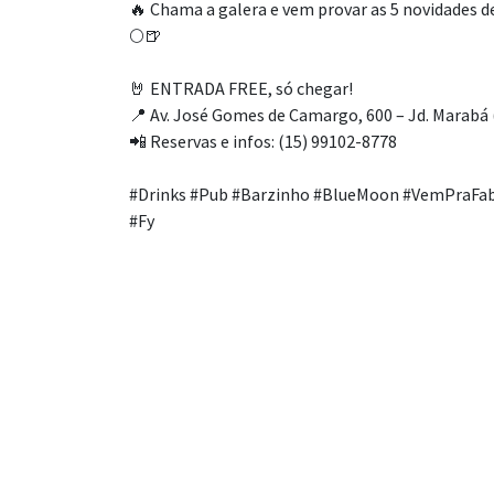
🔥 Chama a galera e vem provar as 5 novidades d
🌕🍺
🤘 ENTRADA FREE, só chegar!
📍 Av. José Gomes de Camargo, 600 – Jd. Marabá 
📲 Reservas e infos: (15) 99102-8778
#Drinks #Pub #Barzinho #BlueMoon #VemPraFabr
#Fy