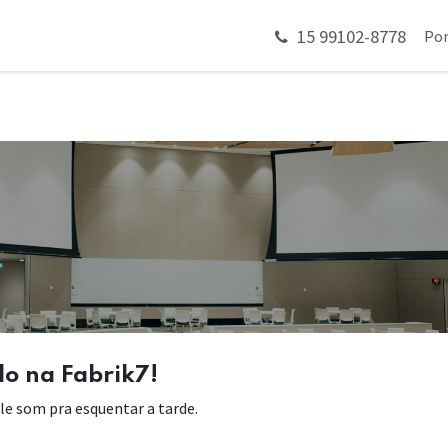
15 99102-8778
 em contato
Por
do na Fabrik7!
e som pra esquentar a tarde.